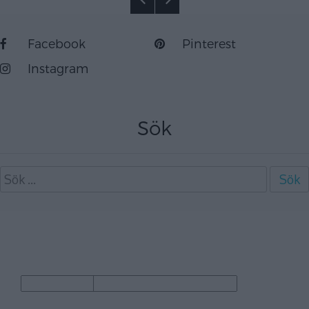
Facebook
Pinterest
Instagram
Sök
Sök
efter:
Arkiv
Category
Arkiv
Category