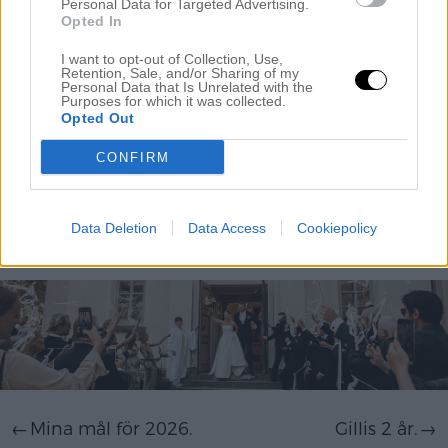
Personal Data for Targeted Advertising.
Lägg sedan upp på tallrik vid servering, lägg på burrata,
Opted In
några rostade solrosfrön, några blad basilika, ringla över lite
I want to opt-out of Collection, Use,
olivolja och ev. nymald svartpeppar. Ät direkt och njut ♥
Retention, Sale, and/or Sharing of my
Personal Data that Is Unrelated with the
Purposes for which it was collected.
Opted Out
Kategori :
Recept
CONFIRM
Share this article - choose your platform:
Data Deletion
Data Access
Cookiepolicy
Inläggsnavigering
Mina mål för 2026.
Gillis 2 år.