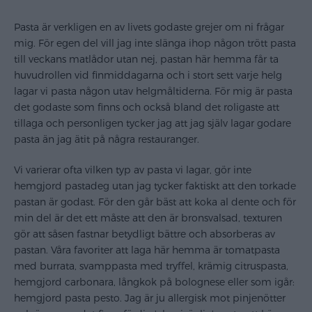
Pasta är verkligen en av livets godaste grejer om ni frågar
mig. För egen del vill jag inte slänga ihop någon trött pasta
till veckans matlådor utan nej, pastan här hemma får ta
huvudrollen vid finmiddagarna och i stort sett varje helg
lagar vi pasta någon utav helgmåltiderna. För mig är pasta
det godaste som finns och också bland det roligaste att
tillaga och personligen tycker jag att jag själv lagar godare
pasta än jag ätit på några restauranger.
Vi varierar ofta vilken typ av pasta vi lagar, gör inte
hemgjord pastadeg utan jag tycker faktiskt att den torkade
pastan är godast. För den går bäst att koka al dente och för
min del är det ett måste att den är bronsvalsad, texturen
gör att såsen fastnar betydligt bättre och absorberas av
pastan. Våra favoriter att laga här hemma är tomatpasta
med burrata, svamppasta med tryffel, krämig citruspasta,
hemgjord carbonara, långkok på bolognese eller som igår:
hemgjord pasta pesto. Jag är ju allergisk mot pinjenötter