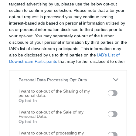
så rostar du dina solrosfrön i en torr stekpanna tills de blivit
targeted advertising by us, please use the below opt-out
gyllene.
section to confirm your selection. Please note that after your
opt-out request is processed you may continue seeing
interest-based ads based on personal information utilized by
När pastavattnet kokar slänger du i pastan och under tiden
us or personal information disclosed to third parties prior to
gör du färdigt din pesto. Häll dina rostade solrosfrön (spara
your opt-out. You may separately opt-out of the further
liiite till garnering), riven parmesan, olivolja och nästan hela
disclosure of your personal information by third parties on the
krukan basilika i en bunke (spar några blad basilika till
IAB’s list of downstream participants. This information may
garnering). Mixa till en slät kräm med hjälp av en stavmixer
also be disclosed by us to third parties on the
IAB’s List of
(tillsätt liiite vatten om det behövs). När pastan kokat tills
Downstream Participants
that may further disclose it to other
den är al dente (överkokt pasta är det äckligaste jag vet)
third parties.
häller du av pastavattnet i en annan kastrull (spara alltså
vattnet). I pasta-kastrullen lägger du sedan i all din pesto
Personal Data Processing Opt Outs
och kanske 1-2dl av ditt pastavatten. Rör om intensivt och
I want to opt-out of the Sharing of my
ordentligt på svag värme så att peston blandas med
personal data.
pastavattnet och pastan tills hela din pasta är täckt av ett
Opted In
krämigt lager pesto. Häll i mer pastavatten vid behov och
I want to opt-out of the Sale of my
råkar du hälla i lite för mycket vatten så höj bara
Personal Data.
temperaturen på kastrullen och rör tills vattnet kokat
Opted In
in/dunstat bord.
I want to opt-out of processing my