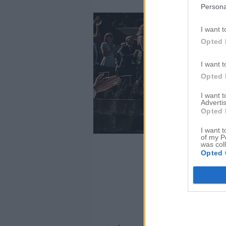
Persona
I want t
Opted 
I want t
Opted 
I want 
Advertis
Opted 
I want t
of my P
was col
Opted 
SPONT