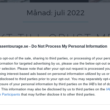
Månad:
juli 2022
KT TILL ORUST M
TJEJ.
asentourage.se -
Do Not Process My Personal Information
to opt-out of the sale, sharing to third parties, or processing of your per
juli 25, 2022
formation for targeted advertising by us, please use the below opt-out s
r selection. Please note that after your opt-out request is processed y
eing interest-based ads based on personal information utilized by us or
ör mig att träffa en av mina allra bästa vänner, Emil
disclosed to third parties prior to your opt-out. You may separately opt-
för lång tid ifrån varandra var det dags att ses på 
losure of your personal information by third parties on the IAB’s list of
åka på utflykt! Så hon åkte från Uddevalla, jag
[…]
. This information may also be disclosed by us to third parties on the
IA
Participants
that may further disclose it to other third parties.
Read More…