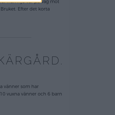
er från Hjo var på väg mot
Bruket. Efter det korta
KÄRGÅRD.
ha vänner som har
r 10 vuxna vänner och 6 barn