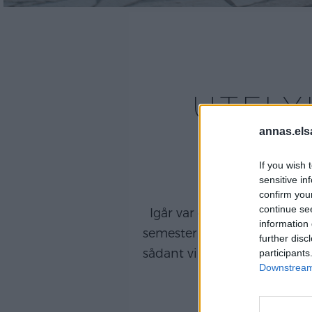
UTFLY
annas.els
If you wish 
sensitive in
confirm you
continue se
Igår var det äntligen dags f
information 
semester och efter alldeles 
further disc
sådant vi gillar allra bäst; 
participants
Downstream 