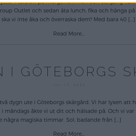
yster i telefon på morgonen. Hon och ett gäng vänn
Group Outlet och sedan äta lunch, fika och hänga på 
e: ska vi inte åka och överraska dem? Med bara 40
[…]
Read More…
N I GÖTEBORGS S
juli 13, 2022
vå dygn ute i Göteborgs skärgård. Vi har lyxen att 
i måndags åkte vi ut dit och hälsade på. Och vi va
e några magiska timmar. Sol, badande från
[…]
Read More…