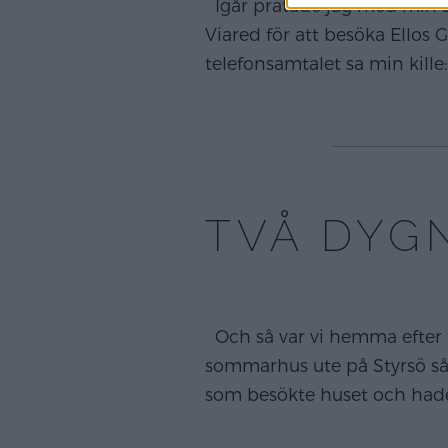
Igår pratade jag med min s
Viared för att besöka Ellos 
telefonsamtalet sa min kill
TVÅ DYG
Och så var vi hemma efter t
sommarhus ute på Styrsö så 
som besökte huset och had