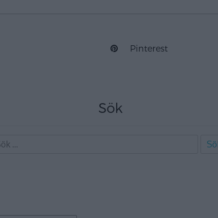
Pinterest
Sök
ök
ter:
gory