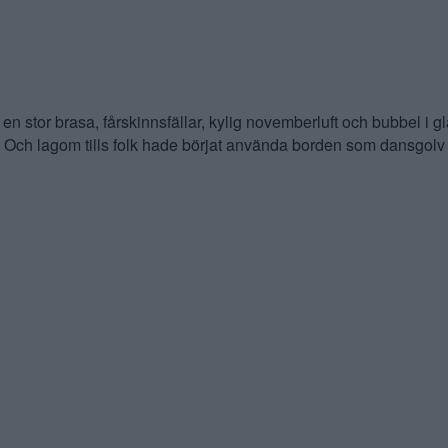
stor brasa, fårskinnsfällar, kylig novemberluft och bubbel i gl
et. Och lagom tills folk hade börjat använda borden som dansgol