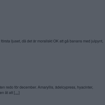
sta ljuset, då det är moraliskt OK att gå banans med julpynt,
 redo för december. Amaryllis, ädelcypress, hyacinter,
en åt att
[…]