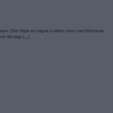
asen. Efter följde en magisk 5-rätters meny med tillhörande
v var det dags
[…]