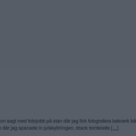
m sagt med fotojobb på stan där jag fick fotografera bakverk båd
 där jag spanade in julskyltningen, drack tomtelatte
[…]