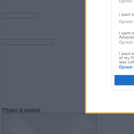
Arkiv
Opted 
Arkiv
I want t
Opted 
Category
I want 
Advertis
Category
Opted 
I want t
of my P
was col
Opted 
Privacy & cookies