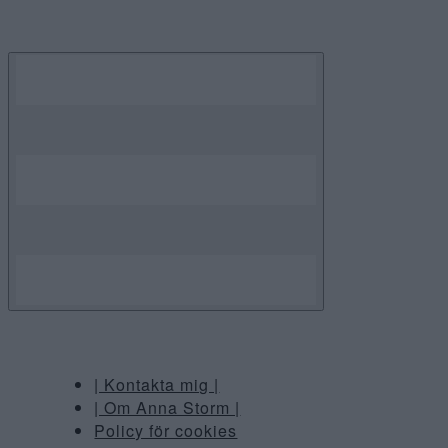
Skip
to
content
| Kontakta mig |
| Om Anna Storm |
Policy för cookies