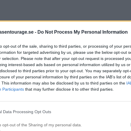
asentourage.se -
Do Not Process My Personal Information
på den här låten. Snart ska jag dra ner till Emil för ett glas 
to opt-out of the sale, sharing to third parties, or processing of your per
formation for targeted advertising by us, please use the below opt-out s
r selection. Please note that after your opt-out request is processed y
eing interest-based ads based on personal information utilized by us or
disclosed to third parties prior to your opt-out. You may separately opt-
losure of your personal information by third parties on the IAB’s list of
. This information may also be disclosed by us to third parties on the
IA
Participants
that may further disclose it to other third parties.
l Data Processing Opt Outs
o opt-out of the Sharing of my personal data.