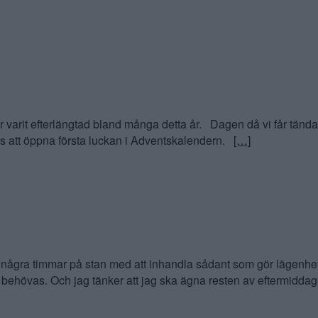
 efterlängtad bland många detta år. Dagen då vi får tända för
s att öppna första luckan i Adventskalendern.
[…]
ra timmar på stan med att inhandla sådant som gör lägenheten
behövas. Och jag tänker att jag ska ägna resten av eftermiddag