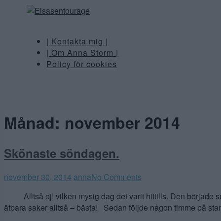
| Kontakta mig |
| Om Anna Storm |
Policy för cookies
Månad:
november 2014
Skönaste söndagen.
november 30, 2014
anna
No Comments
Alltså oj! vilken mysig dag det varit hittills. Den började so
ätbara saker alltså – bästa! Sedan följde någon timme på stan