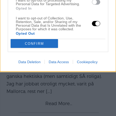
I want to opt-out of processing my
Personal Data for Targeted Advertising.
Opted In
DAGS FÖR LÅNGHELG
OCH PÅSKLEDIGT.
I want to opt-out of Collection, Use,
Retention, Sale, and/or Sharing of my
Personal Data that Is Unrelated with the
april 6, 2023
Purposes for which it was collected.
Opted Out
Hej på er och hallååååå långhelg! Jag
CONFIRM
stämplade precis ut från jobbet och framför
mig har jag 4 magiska dagar av påskledigt! Så
himla skönt och otroligt välbehövligt på
Data Deletion
Data Access
Cookiepolicy
samma gång. De sista två veckorna har varit
ganska hektiska (men samtidigt SÅ roliga).
Jag har jobbat otroligt mycket, varit på
Mallorca, rest ner
[…]
Read More…