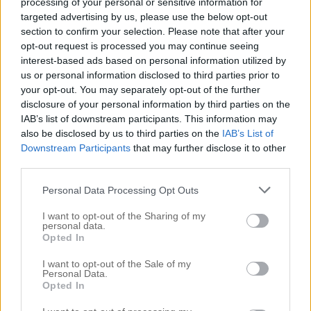
processing of your personal or sensitive information for
targeted advertising by us, please use the below opt-out
section to confirm your selection. Please note that after your
MALLORCA ♥
opt-out request is processed you may continue seeing
interest-based ads based on personal information utilized by
april
april 7, 2023
us or personal information disclosed to third parties prior to
6,
your opt-out. You may separately opt-out of the further
2023
disclosure of your personal information by third parties on the
Snapshots från Mallorca. Befann mig ju på
IAB’s list of downstream participants. This information may
denna ö för drygt 1 vecka sedan och
also be disclosed by us to third parties on the
IAB’s List of
spenderade 4 dagar med mycket jobb – men
Downstream Participants
that may further disclose it to other
third parties.
hann också njuta av allt detta ovan. Måste
berömma mig själv att jag verkligen maxar
Personal Data Processing Opt Outs
sekunderna av NJUTNING mellan allt jobb
I want to opt-out of the Sharing of my
och på riktigt suger in min omgivning och är
personal data.
Opted In
tacksam
[…]
I want to opt-out of the Sale of my
Personal Data.
Read More…
Opted In