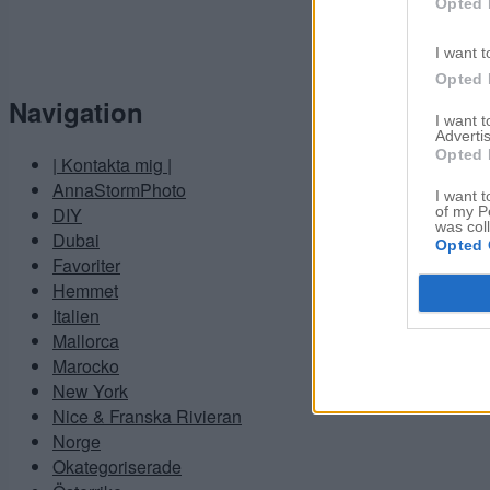
Opted 
I want t
Opted 
Navigation
I want 
Advertis
Opted 
| Kontakta mig |
AnnaStormPhoto
I want t
of my P
DIY
was col
Dubai
Opted 
Favoriter
Hemmet
Italien
Mallorca
Marocko
New York
Nice & Franska Rivieran
Norge
Okategoriserade