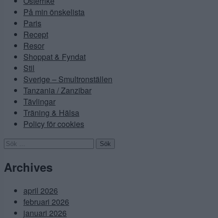
Österrike
På min önskelista
Paris
Recept
Resor
Shoppat & Fyndat
Stil
Sverige – Smultronställen
Tanzania / Zanzibar
Tävlingar
Träning & Hälsa
Policy för cookies
Sök
efter:
Archives
april 2026
februari 2026
januari 2026