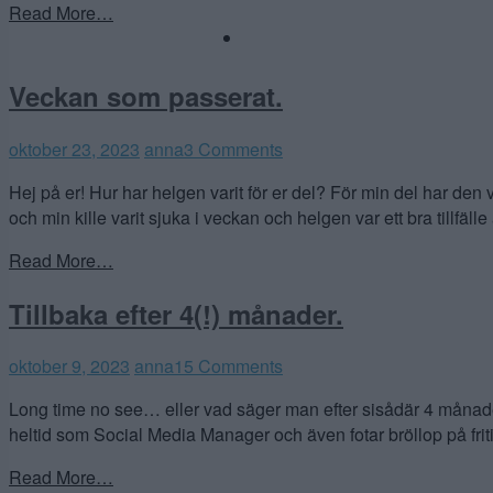
Read More…
Veckan som passerat.
oktober 23, 2023
anna
3 Comments
Hej på er! Hur har helgen varit för er del? För min del har den va
och min kille varit sjuka i veckan och helgen var ett bra tillfälle
Read More…
Tillbaka efter 4(!) månader.
oktober
oktober 9, 2023
anna
15 Comments
23,
Long time no see… eller vad säger man efter sisådär 4 månader 
2023
heltid som Social Media Manager och även fotar bröllop på friti
Read More…