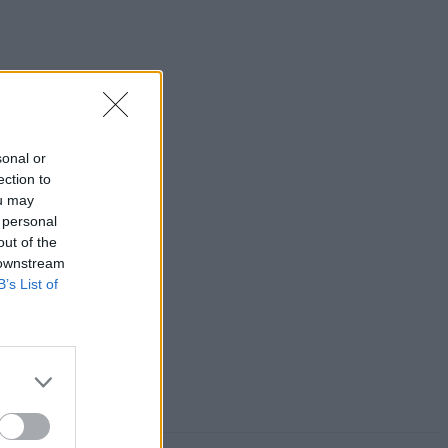
sonal or
ection to
ou may
 personal
out of the
 downstream
B’s List of