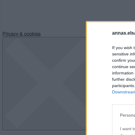
Privacy & cookies
annas.els
If you wish 
sensitive in
confirm you
continue se
information 
further disc
participants
Downstream 
Persona
I want t