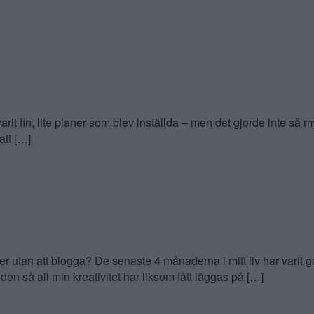
rit fin, lite planer som blev inställda – men det gjorde inte så my
 att
[…]
utan att blogga? De senaste 4 månaderna i mitt liv har varit ga
den så all min kreativitet har liksom fått läggas på
[…]