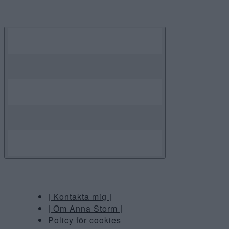
Skip
to
content
| Kontakta mig |
| Om Anna Storm |
Policy för cookies