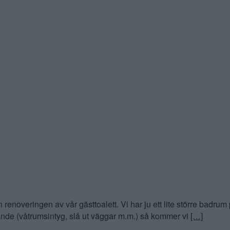
renoveringen av vår gästtoalett. Vi har ju ett lite större badrum
nde (våtrumsintyg, slå ut väggar m.m.) så kommer vi
[…]