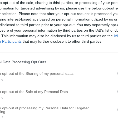
to opt-out of the sale, sharing to third parties, or processing of your per
formation for targeted advertising by us, please use the below opt-out s
r selection. Please note that after your opt-out request is processed y
eing interest-based ads based on personal information utilized by us or
disclosed to third parties prior to your opt-out. You may separately opt-
losure of your personal information by third parties on the IAB’s list of
. This information may also be disclosed by us to third parties on the
IA
Participants
that may further disclose it to other third parties.
l Data Processing Opt Outs
o opt-out of the Sharing of my personal data.
In
o opt-out of the Sale of my Personal Data.
In
to opt-out of processing my Personal Data for Targeted
 kök. Iiiiihhh SÅ spännande! Vi har valt ’grunden’ från IKEA (inkl. 
ing.
In
imla kul och pepp det känns, men också pirrigt och väldigt läskig