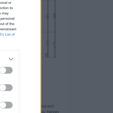
sonal or
ection to
ou may
 personal
out of the
 downstream
B’s List of
vitvaror) men sedan bänkskiva och
t. Jag menar, ALLA mått osv. hänger