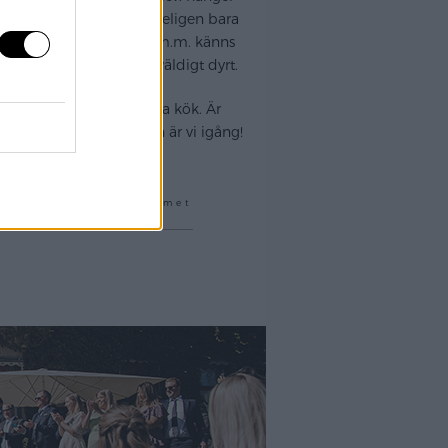
r, min sambo hänger gladeligen bara
r rätt mängd innerlådor m.m. känns
va (utom VVS o el) – är väldigt dyrt.
vningen av vårt befintliga kök. Är
cka ner porslin m.m. Sen är vi igång!
Kategori :
Hemmet