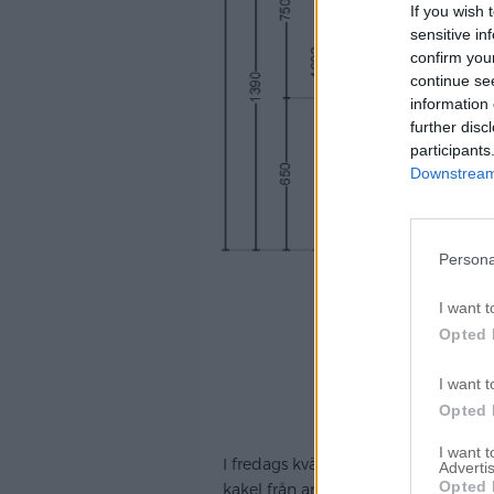
If you wish 
sensitive in
confirm you
continue se
information 
further disc
participants
Downstream 
Persona
I want t
Opted 
I want t
Opted 
I want 
I fredags kväll beställde vi vårt nya
Advertis
Opted 
kakel från andra leverantörer. Så h