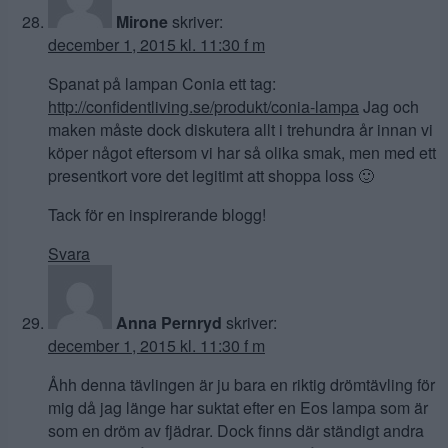
Mirone
skriver:
december 1, 2015 kl. 11:30 f m
Spanat på lampan Conia ett tag:
http://confidentliving.se/produkt/conia-lampa
Jag och
maken måste dock diskutera allt i trehundra år innan vi
köper något eftersom vi har så olika smak, men med ett
presentkort vore det legitimt att shoppa loss 🙂
Tack för en inspirerande blogg!
Svara
Anna Pernryd
skriver:
december 1, 2015 kl. 11:30 f m
Åhh denna tävlingen är ju bara en riktig drömtävling för
mig då jag länge har suktat efter en Eos lampa som är
som en dröm av fjädrar. Dock finns där ständigt andra