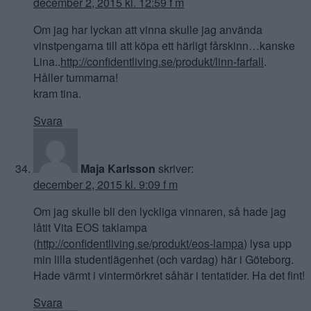
december 2, 2015 kl. 12:59 f m
Om jag har lyckan att vinna skulle jag använda
vinstpengarna till att köpa ett härligt fårskinn…kanske
Lina..
http://confidentliving.se/produkt/linn-farfall
.
Håller tummarna!
kram tina.
Svara
Maja Karlsson
skriver:
december 2, 2015 kl. 9:09 f m
Om jag skulle bli den lyckliga vinnaren, så hade jag
låtit Vita EOS taklampa
(
http://confidentliving.se/produkt/eos-lampa
) lysa upp
min lilla studentlägenhet (och vardag) här i Göteborg.
Hade värmt i vintermörkret såhär i tentatider. Ha det fint!
Svara