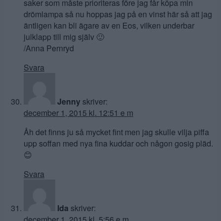
saker som måste prioriteras före jag får köpa min
drömlampa så nu hoppas jag på en vinst här så att jag
äntligen kan bli ägare av en Eos, vilken underbar
julklapp till mig själv 🙂
/Anna Pernryd
Svara
Jenny
skriver:
december 1, 2015 kl. 12:51 e m
Åh det finns ju så mycket fint men jag skulle vilja piffa
upp soffan med nya fina kuddar och någon gosig pläd.
😊
Svara
Ida
skriver:
december 1, 2015 kl. 5:56 e m