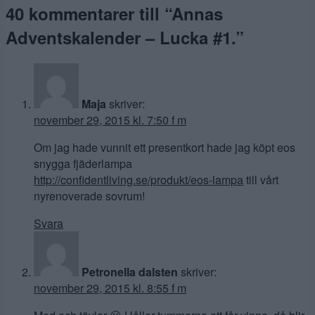
40 kommentarer till “
Annas
Adventskalender – Lucka #1.
”
Maja
skriver:
november 29, 2015 kl. 7:50 f m
Om jag hade vunnit ett presentkort hade jag köpt eos
snygga fjäderlampa
http://confidentliving.se/produkt/eos-lampa
till vårt
nyrenoverade sovrum!
Svara
Petronella dalsten
skriver:
november 29, 2015 kl. 8:55 f m