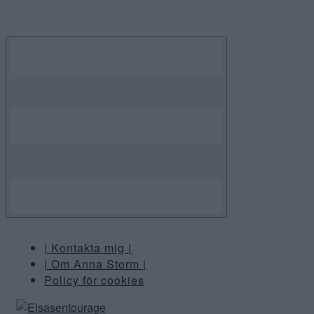
Skip
to
content
| Kontakta mig |
| Om Anna Storm |
Policy för cookies