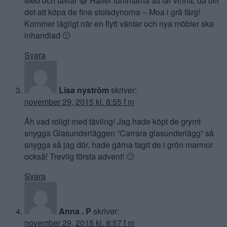
Med och tävlar 😃 Håller tummarna att får vinna, då blir
det att köpa de fina stolsdynorna – Moa i grå färg!
Kommer lägligt när en flytt väntar och nya möbler ska
inhandlad 🙂
Svara
Lisa nyström
skriver:
november 29, 2015 kl. 8:55 f m
Åh vad roligt med tävling! Jag hade köpt de grymt
snygga Glasunderläggen ”Carrara glasunderlägg” så
snygga så jag dör, hade gärna tagit de i grön marmor
också! Trevlig första advent! 🙂
Svara
Anna . P
skriver:
november 29, 2015 kl. 8:57 f m