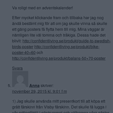
Va roligt med en adventskalender!
Efter mycket klickande fram och tillbaka har jag nog
ändå bestämt mig för att om jag skulle vinna så skulle
ett gäng posters få flytta hem till mig. Mina väggar är
nämligen lite väl tomma och tråkiga. Dessa hade det
blivit:
http://confidentliving.se/produkt/guide-to-swedish-
birds-poster
http://confidentliving.se/produkt/bike-
poster-40×60
och
http://confidentliving.se/produkt/balans-50×70-poster
Svara
Anna
skriver:
november 29, 2015 kl. 9:01 f m
1) Jag skulle använda mitt presentkort till att köpa ett
grått fårskinn från Visby fårskinn. Det skulle få lugga i
vår rottingfåtölj i gästrummet och välkomna våra gäster