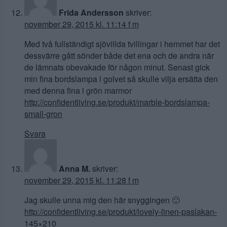
Frida Andersson
skriver:
november 29, 2015 kl. 11:14 f m
Med två fullständigt sjövillda tvillingar i hemmet har det
dessvärre gått sönder både det ena och de andra när
de lämnats obevakade för någon minut. Senast gick
min fina bordslampa i golvet så skulle vilja ersätta den
med denna fina i grön marmor
http://confidentliving.se/produkt/marble-bordslampa-
small-gron
Svara
Anna M.
skriver:
november 29, 2015 kl. 11:28 f m
Jag skulle unna mig den här snyggingen 🙂
http://confidentliving.se/produkt/lovely-linen-paslakan-
145×210