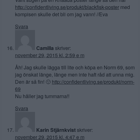
http://confidentliving.se/produkt/blackfisk-poster
med
kompisen skulle det bli om jag vann! //Eva
Svara
Camilla
skriver:
november 29, 2015 kl. 2:59 e m
Åh! Jag skulle lägga till lite och köpa en Norm 69, som
jag önskat länge, länge men inte haft råd att unna mig.
Den är så fin! 🙂
http://confidentliving.se/produkt/norm-
69
Nu håller jag tummarna!!
Svara
Karin Stjärnkvist
skriver:
november 29, 2015 kl. 4:47 e m