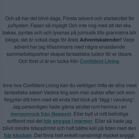
Och så har det blivit dags. Första advent och startskottet för
julhysteri
. Fasen så mysigt! Och inte nog med att det ska
bakas, pyntas och och lyssnas på julmusik tills grannarna blir
tokiga; det är också dags för årets
Adventskalender!
Varje
advent har jag tillsammans med några enastående
sammarbetspartner skapat fantastiska luckor för er läsare.
Och först ut är en lucka från
Confident Living
.
Inne hos Confident Living kan du verkligen hitta de allra mest
fantastiska saker! Vackra ting som man suktar efter och som
förgyller ditt hem med ett enda litet klick på ”lägg i varukorg”.
Jag personligen hade gärna struttat runt hemma i en
morgonrock från Newpor
t. Eller bytt ut mitt befintliga
soffbord mot det
här snygga i marmor
. Eller så hade jag
blivit mindre tidsoptimist och haft bättre koll på tiden med den
här klockan
. Det finns helt enkelt vansinnigt mycket snyggt,