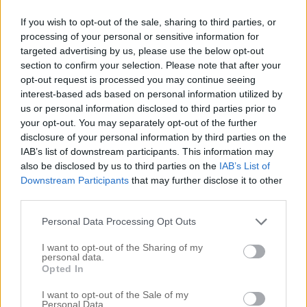
Monika
skriver:
If you wish to opt-out of the sale, sharing to third parties, or
november 29, 2015 kl. 6:14 e m
processing of your personal or sensitive information for
Om jag vann ett presentkort hos ConfidentLiving.se
targeted advertising by us, please use the below opt-out
section to confirm your selection. Please note that after your
skulle jag utan tvekan investera i en Origo
opt-out request is processed you may continue seeing
ljusterapilampa från INNOSOL. Denna produkt förenar
interest-based ads based on personal information utilized by
nytta med funktion och det är ju som att slå två flugor i
us or personal information disclosed to third parties prior to
en smäll!
your opt-out. You may separately opt-out of the further
disclosure of your personal information by third parties on the
Svara
IAB’s list of downstream participants. This information may
also be disclosed by us to third parties on the
IAB’s List of
Downstream Participants
that may further disclose it to other
Åsa A
skriver:
third parties.
november 29, 2015 kl. 6:27 e m
Personal Data Processing Opt Outs
1. Om jag vinner lägger jag presentkortet som
delbetalning för taklampan jag länge spanat på;
I want to opt-out of the Sharing of my
personal data.
Skyline.
Opted In
http://confidentliving.se/produkt/skyline-liten-taklampa
2. Anmäld till nyhetsbrev!
I want to opt-out of the Sale of my
Personal Data.