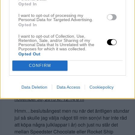
3. Tack för en toppenblogg!
Opted In
Svara
I want to opt-out of processing my
Personal Data for Targeted Advertising.
Opted In
Marie Hansson
skriver:
I want to opt-out of Collection, Use,
november 29, 2015 kl. 7:27 e m
Retention, Sale, and/or Sharing of my
Personal Data that Is Unrelated with the
Purposes for which it was collected.
Jag är kär i EOS Fjäderlampa så en sådan hade jag
Opted Out
gärna köpt. Håller tummar och tår.
CONFIRM
Svara
Data Deletion
Data Access
Cookiepolicy
Ulrika
skriver:
november 30, 2015 kl. 12:14 e m
Hmm…beslutsångest men nu när det äntligen stundar
jul så skulle jag välja något till min son(vi har inte råd
att köpa några julklappar i år) och just nu står det
mellan Speedster Chocolate eller Rocket Ship