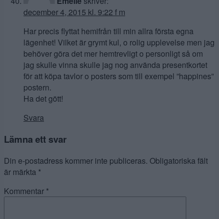
Emelie
skriver:
december 4, 2015 kl. 9:22 f m
Har precis flyttat hemifrån till min allra första egna
lägenhet! Vilket är grymt kul, o rolig upplevelse men jag
behöver göra det mer hemtrevligt o personligt så om
jag skulle vinna skulle jag nog använda presentkortet
för att köpa tavlor o posters som till exempel ”happines”
postern.
Ha det gött!
Svara
Lämna ett svar
Din e-postadress kommer inte publiceras.
Obligatoriska fält
är märkta
*
Kommentar
*