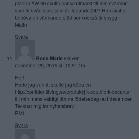
pläden AW 69 skulle passa utmärkt till min svärmor,
som är svårt sjuk, som är liggande 24/7.Hon skulle
behöva en värmande pläd som också är snygg.
Malin
Svara
Rose-Marie
skriver:
november 29, 2015 kl. 10:51 f m
Hej!
Hade jag vunnit skulle jag köpa en
http://confidentliving.se/produkt/jfk-southfork-decanter
till min mans väldigt jämna födelsedag nu i december.
Tecknar mig för nyhetsbrev.
RML
Svara