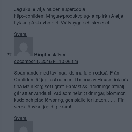
Jag skulle vilja ha den supercoola
http://confidentliving.se/produkt/plug-lamp
från Ateljé
Lyktan på skrivbordet. Vrålsnygg och stencool!
Svara
Birgitta
skriver:
december 1, 2015 kl. 10:06 f m
Spännande med tävlingar denna julen också! Från
Confident är jag just nu mest i behov av House doktors
fina Main korg set i grått. Fantastisk inrednings attiralj,
går att använda till vad som helst ; tidningar, blommor,
kudd och pläd förvaring, gömställe för katten……. Fin
vecka önskar jag dig, kram!
Svara