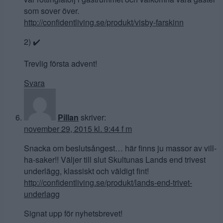
som sover över.
http://confidentliving.se/produkt/visby-farskinn
2) ✔️
Trevlig första advent!
Svara
Pillan
skriver:
november 29, 2015 kl. 9:44 f m
Snacka om beslutsångest… här finns ju massor av vill-
ha-saker!! Väljer till slut Skultunas Lands end trivest
underlägg, klassiskt och väldigt fint!
http://confidentliving.se/produkt/lands-end-trivet-
underlagg
Signat upp för nyhetsbrevet!