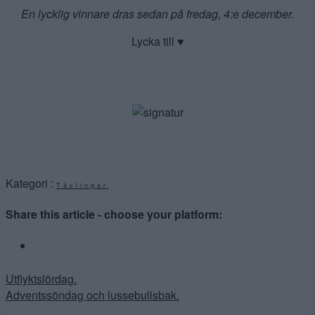
En lycklig vinnare dras sedan på fredag, 4:e december.
Lycka till ♥
Kategori :
Tävlingar
Share this article - choose your platform:
Inläggsnavigering
Utflyktslördag.
Adventssöndag och lussebullsbak.