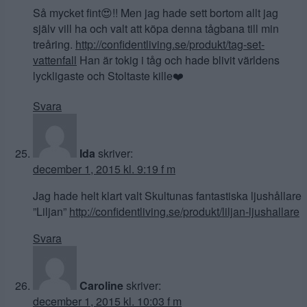
Så mycket fint😍!! Men jag hade sett bortom allt jag
själv vill ha och valt att köpa denna tågbana till min
treåring.
http://confidentliving.se/produkt/tag-set-
vattenfall
Han är tokig i tåg och hade blivit världens
lyckligaste och Stoltaste kille❤️
Svara
Ida
skriver:
december 1, 2015 kl. 9:19 f m
Jag hade helt klart valt Skultunas fantastiska ljushållare
”Liljan”
http://confidentliving.se/produkt/liljan-ljushallare
Svara
Caroline
skriver:
december 1, 2015 kl. 10:03 f m