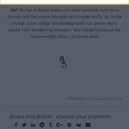
Nu?
Nu har vi badat bastu och sitter samlade runt stora
bordet och har precis ätit gott och druckit kaffe. Så himla
mysigt. Snart väntar lite sällskapsspel och sedan ska vi
ladda inför skidåkning imorgon. Ska också försöka ta lite
bilder inifrån villan – så himla stort!
Kategori :
Uncategorized
Share this article - choose your platform: