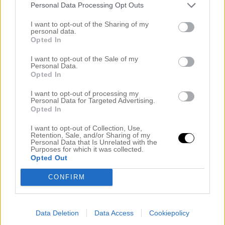
Personal Data Processing Opt Outs
I want to opt-out of the Sharing of my
personal data.
Opted In
Och så var vi på plats i Idre! I en gigantisk villa tillsammans
I want to opt-out of the Sale of my
med 23 andra personer och här är det fullt av glada
Personal Data.
människor i färgglada underställ, barn som bygger
Opted In
snögubbar utanför fönstret och gnistrande snö så långt
I want to opt-out of processing my
ögat kan nå. Så himla vackert!
Personal Data for Targeted Advertising.
Opted In
I want to opt-out of Collection, Use,
Retention, Sale, and/or Sharing of my
Efter nästan 7 timmar i bil och road-trip-känsla kom vi
Personal Data that Is Unrelated with the
Purposes for which it was collected.
fram till villan lagom till lunch. Och enligt torsdags-
Opted Out
tradition blev vi bjudna på ärtsoppa och pannkakor
medan jag försökte lägga så många nya namn på minnet
CONFIRM
som möjligt. När vi sedan fått en rundtur i villan tog vi oss
upp till fjället och hyrde utrustning och fixade
liftkort/spårpass. Sedan promenerade vi en stund i magisk
Data Deletion
Data Access
Cookiepolicy
kvällssol innan vi slank in på AfterSki och tog ett glas.