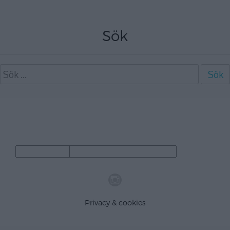
Sök
Sök
efter:
Arkiv
Category
Arkiv
Category
Privacy & cookies