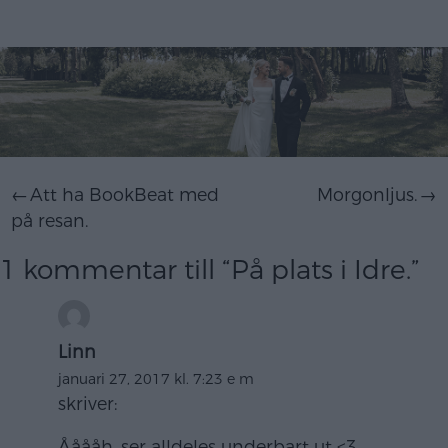
Inläggsnavigering
Att ha BookBeat med
Morgonljus.
på resan.
1 kommentar till “
På plats i Idre.
”
Linn
januari 27, 2017 kl. 7:23 e m
skriver:
Ååååh, ser alldeles underbart ut <3