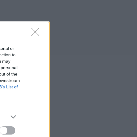
sonal or
ection to
ou may
 personal
out of the
 downstream
B’s List of