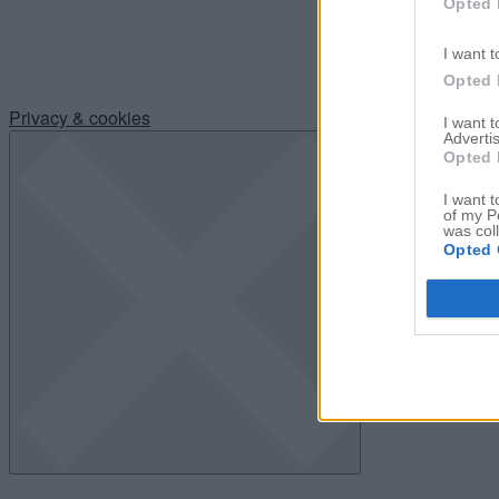
Opted 
I want t
Opted 
Privacy & cookies
I want 
Advertis
Opted 
I want t
of my P
was col
Opted 