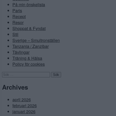
På min önskelista
Paris
Recept
Resor
Shoppat & Fyndat
Stil
Sverige – Smultronställen
Tanzania / Zanzibar
Tävlingar
Träning & Hälsa
Policy för cookies
Sök
efter:
Archives
april 2026
februari 2026
januari 2026