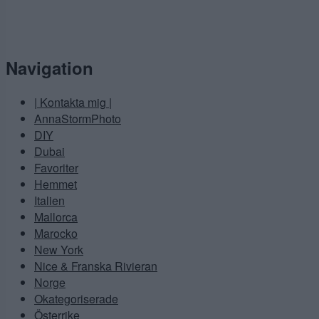
Navigation
| Kontakta mig |
AnnaStormPhoto
DIY
Dubai
Favoriter
Hemmet
Italien
Mallorca
Marocko
New York
Nice & Franska Rivieran
Norge
Okategoriserade
Österrike