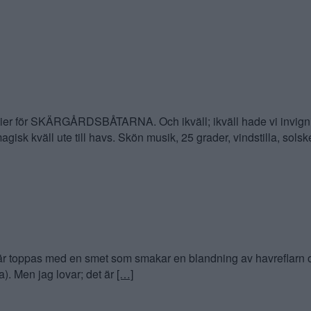
er för SKÄRGÅRDSBÅTARNA. Och ikväll; ikväll hade vi invigning 
agisk kväll ute till havs. Skön musik, 25 grader, vindstilla, sol
 toppas med en smet som smakar en blandning av havreflarn och 
ha). Men jag lovar; det är
[…]