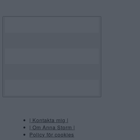
Skip
to
content
| Kontakta mig |
| Om Anna Storm |
Policy för cookies