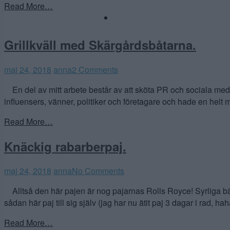
Read More…
Grillkväll med Skärgårdsbåtarna.
maj 24, 2018
anna
2 Comments
En del av mitt arbete består av att sköta PR och sociala medi
influensers, vänner, politiker och företagare och hade en helt m
Read More…
Knäckig rabarberpaj.
maj 24, 2018
anna
No Comments
Alltså den här pajen är nog pajarnas Rolls Royce! Syrliga bär
sådan här paj till sig själv (jag har nu ätit paj 3 dagar i rad, ha
Read More…