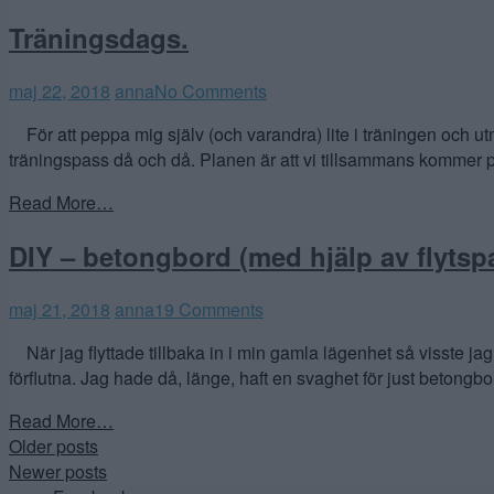
Träningsdags.
maj 22, 2018
anna
No Comments
För att peppa mig själv (och varandra) lite i träningen och utm
träningspass då och då. Planen är att vi tillsammans kommer på 
Read More…
DIY – betongbord (med hjälp av flytsp
maj
maj 21, 2018
anna
19 Comments
22,
När jag flyttade tillbaka in i min gamla lägenhet så visste jag
2018
förflutna. Jag hade då, länge, haft en svaghet för just betong
Read More…
Posts
Older posts
Newer posts
navigation