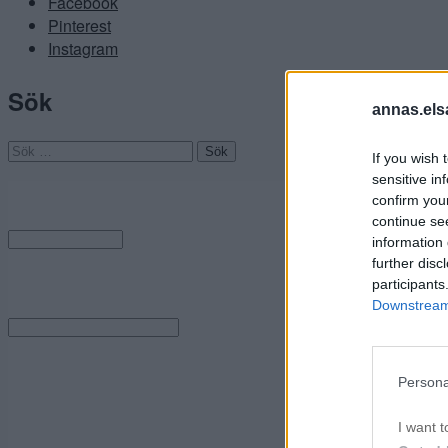
Facebook
Pinterest
Instagram
Sök
annas.els
Sök
If you wish 
efter:
sensitive in
Arkiv
confirm you
continue se
Arkiv
information 
further disc
Category
participants
Downstream 
Category
Persona
I want t