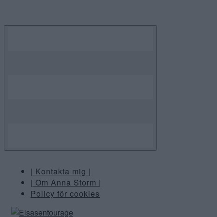
Skip
to
content
| Kontakta mig |
| Om Anna Storm |
Policy för cookies