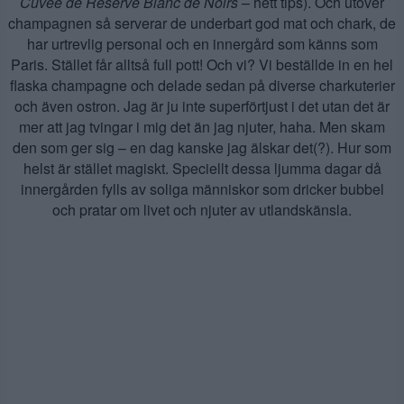
Cuvée de Reserve Blanc de Noirs
– hett tips). Och utöver
champagnen så serverar de underbart god mat och chark, de
har urtrevlig personal och en innergård som känns som
Paris. Stället får alltså full pott! Och vi? Vi beställde in en hel
flaska champagne och delade sedan på diverse charkuterier
och även ostron. Jag är ju inte superförtjust i det utan det är
mer att jag tvingar i mig det än jag njuter, haha. Men skam
den som ger sig – en dag kanske jag älskar det(?). Hur som
helst är stället magiskt. Speciellt dessa ljumma dagar då
innergården fylls av soliga människor som dricker bubbel
och pratar om livet och njuter av utlandskänsla.