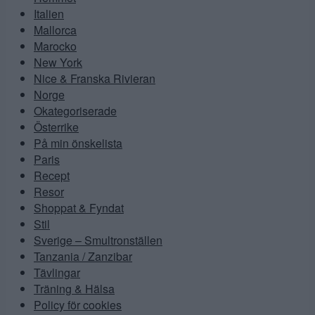
Italien
Mallorca
Marocko
New York
Nice & Franska Rivieran
Norge
Okategoriserade
Österrike
På min önskelista
Paris
Recept
Resor
Shoppat & Fyndat
Stil
Sverige – Smultronställen
Tanzania / Zanzibar
Tävlingar
Träning & Hälsa
Policy för cookies