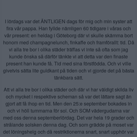
I lördags var det ÄNTLIGEN dags för mig och min syster att
fira vår pappa. Han fyllde nämligen 60 tidigare i våras och
vår present: en heldag i Göteborg där vi skulle skämma bort
honom med champagnelunch, finkaffe och framförallt: tid. Då
vi alla tre bor i olika städer träffas vi inte så ofta som jag
kunde önska så därför tänkte vi att detta var den finaste
present han kunde få. Tid med sina förstfödda. Och vi ville
givetvis sätta lite guldkant på tiden och vi gjorde det på bästa
tänkbara sätt.
Att vi alla tre bor i olika städer och där vi har väldigt skilda liv
och mycket i respektive scheman så var det lättare sagt än
gjort att få ihop en tid. Men den 25:e september bokades in
och vi höll tummarna för sol. Och SOM vädergudarna var
med oss denna septemberlördag. Det var hela 19 grader och
strålande solsken denna dag. Och som grädde på moset var
det löningshelg och då restriktionerna snart, snart upphör var