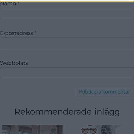
Namn
*
E-postadress
*
Webbplats
Rekommenderade inlägg