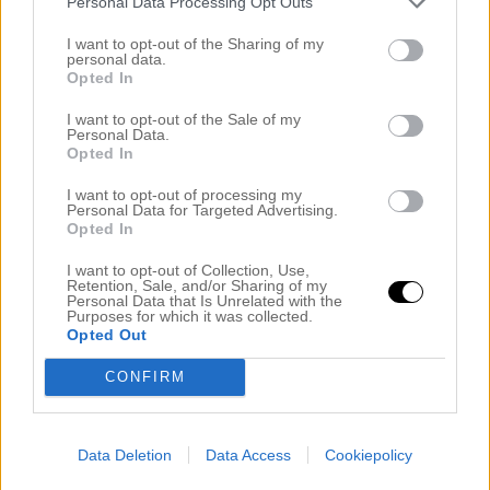
Personal Data Processing Opt Outs
I want to opt-out of the Sharing of my
Inläggsnavigering
Fredagsmiddag –
En helg tillsammans
personal data.
Bouillabaisse & Frozen
med familjen.
Opted In
Cheesecake.
I want to opt-out of the Sale of my
Personal Data.
Opted In
Lämna ett svar
I want to opt-out of processing my
Personal Data for Targeted Advertising.
Din e-postadress kommer inte publiceras.
Opted In
Obligatoriska fält är märkta
*
I want to opt-out of Collection, Use,
Retention, Sale, and/or Sharing of my
Personal Data that Is Unrelated with the
Kommentar
*
Purposes for which it was collected.
Opted Out
CONFIRM
Data Deletion
Data Access
Cookiepolicy