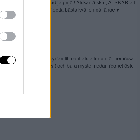
så DRA MIG BAKLÄNGES vad jag njöt! Älskar, älskar, ÄLSKAR att
ch i bästa sällskapet var detta bästa kvällen på länge ♥
 var dags att skjutsa syrran till centralstationen för hemresa.
King Richard” (hett tips!) och bara myste medan regnet öste