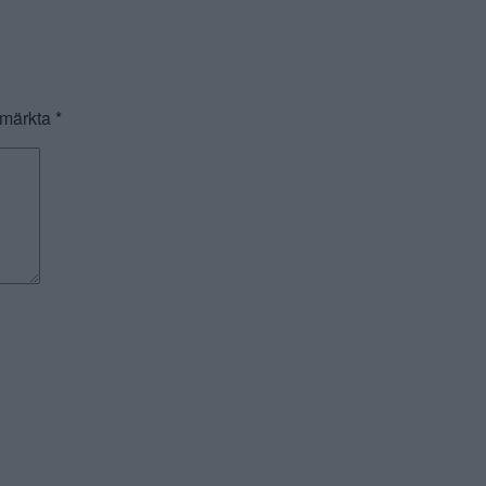
r märkta
*