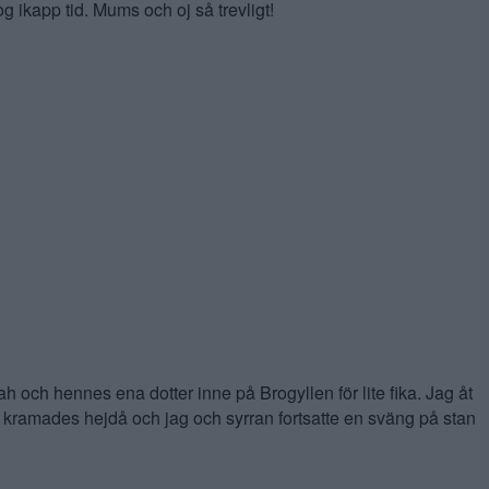
g ikapp tid. Mums och oj så trevligt!
h och hennes ena dotter inne på Brogyllen för lite fika. Jag åt
vi kramades hejdå och jag och syrran fortsatte en sväng på stan