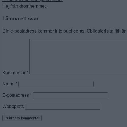
Inläggsnavigering
Hej från drömhemmet.
Lämna ett svar
Din e-postadress kommer inte publiceras.
Obligatoriska fält ä
Kommentar
*
Namn
*
E-postadress
*
Webbplats