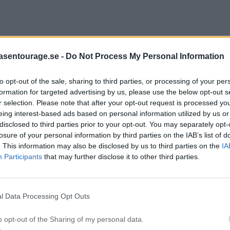
asentourage.se -
Do Not Process My Personal Information
 vi tillsammans (kan ärligt talat inte minnas när jag tränade med
ihop, men nu var det nog 2 år sedan sist). Hur som helst – SÅ kul
to opt-out of the sale, sharing to third parties, or processing of your per
Därefter åkte vi hem och gjorde oss i ordning för att sedan….
formation for targeted advertising by us, please use the below opt-out s
r selection. Please note that after your opt-out request is processed y
eing interest-based ads based on personal information utilized by us or
disclosed to third parties prior to your opt-out. You may separately opt-
losure of your personal information by third parties on the IAB’s list of
. This information may also be disclosed by us to third parties on the
IA
Participants
that may further disclose it to other third parties.
l Data Processing Opt Outs
estaurang var den 6:e november så alltså nästan 3(!) månader se
o opt-out of the Sharing of my personal data.
 hade bokat bort på Totale och började med ett glas riktigt gott r