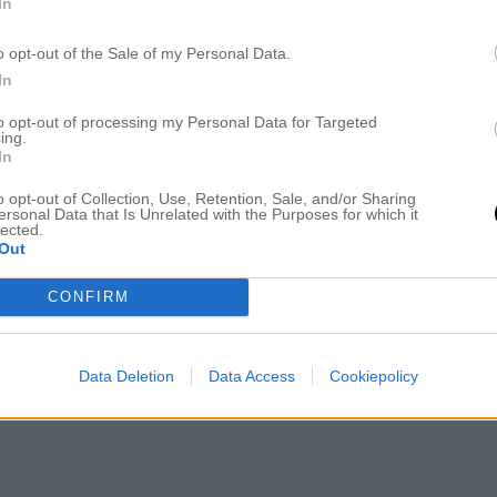
In
 livet och lyssnade till sorlet från alla andra människor. Allt
ner, mina covid-symptom har släppt så jag känner doft och smak o
o opt-out of the Sale of my Personal Data.
In
to opt-out of processing my Personal Data for Targeted
ing.
In
o opt-out of Collection, Use, Retention, Sale, and/or Sharing
. Sedan var vi på en husvisning och efteråt åt vi lunch innan det
ersonal Data that Is Unrelated with the Purposes for which it
an slappat hemma. Bakade knäckig äppelpaj och såg på filmen ”
lected.
Out
ner. En fin avslutning på en magisk helg.
CONFIRM
Data Deletion
Data Access
Cookiepolicy