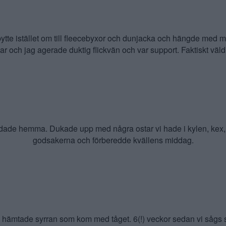
ytte istället om till fleecebyxor och dunjacka och hängde med mi
ar och jag agerade duktig flickvän och var support. Faktiskt väldi
 landade hemma. Dukade upp med några ostar vi hade i kylen, ke
godsakerna och förberedde kvällens middag.
ch hämtade syrran som kom med tåget. 6(!) veckor sedan vi sågs så