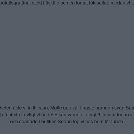
atisgratäng, stekt fläskfilé och en tomat-lök-sallad medan vi to
ten åkte vi in till stan. Mötte upp vår finaste barndomsvän Sara
 så himla trevligt vi hade! Fikan varade i drygt 3 timmar innan 
och spanade i butiker. Sedan tog vi oss hem för lunch.