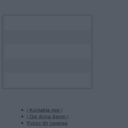
Skip
to
content
| Kontakta mig |
| Om Anna Storm |
Policy för cookies